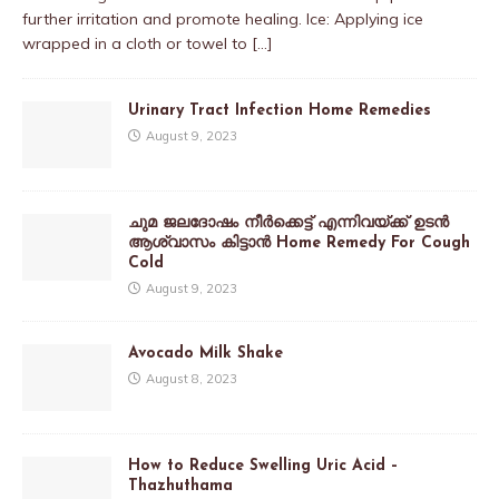
further irritation and promote healing. Ice: Applying ice
wrapped in a cloth or towel to
[…]
Urinary Tract Infection Home Remedies
August 9, 2023
ചുമ ജലദോഷം നീർക്കെട്ട് എന്നിവയ്ക്ക് ഉടൻ
ആശ്വാസം കിട്ടാൻ Home Remedy For Cough
Cold
August 9, 2023
Avocado Milk Shake
August 8, 2023
How to Reduce Swelling Uric Acid –
Thazhuthama