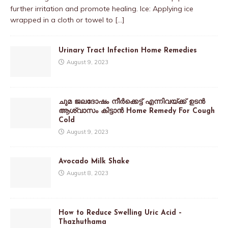
further irritation and promote healing. Ice: Applying ice
wrapped in a cloth or towel to
[…]
Urinary Tract Infection Home Remedies
August 9, 2023
ചുമ ജലദോഷം നീർക്കെട്ട് എന്നിവയ്ക്ക് ഉടൻ
ആശ്വാസം കിട്ടാൻ Home Remedy For Cough
Cold
August 9, 2023
Avocado Milk Shake
August 8, 2023
How to Reduce Swelling Uric Acid –
Thazhuthama