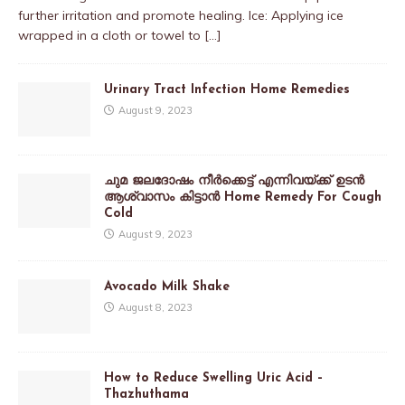
further irritation and promote healing. Ice: Applying ice
wrapped in a cloth or towel to
[…]
Urinary Tract Infection Home Remedies
August 9, 2023
ചുമ ജലദോഷം നീർക്കെട്ട് എന്നിവയ്ക്ക് ഉടൻ
ആശ്വാസം കിട്ടാൻ Home Remedy For Cough
Cold
August 9, 2023
Avocado Milk Shake
August 8, 2023
How to Reduce Swelling Uric Acid –
Thazhuthama