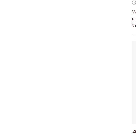
W
ur
t
ച