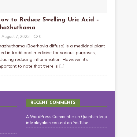
ow to Reduce Swelling Uric Acid –
hazhuthama
August 7, 2023
0
hazhuthama (Boerhavia diffusa) is a medicinal plant
ed in traditional medicine for various purposes,
cluding reducing inflammation. However, it’s
mportant to note that there is
[…]
RECENT COMMENTS
A WordPress Commenter
on
Quantum leap
r
in Malayalam content on YouTube