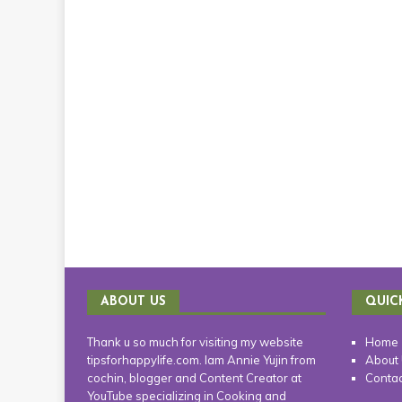
ABOUT US
QUIC
Thank u so much for visiting my website
Home
tipsforhappylife.com. Iam Annie Yujin from
About
cochin, blogger and Content Creator at
Contac
YouTube specializing in Cooking and