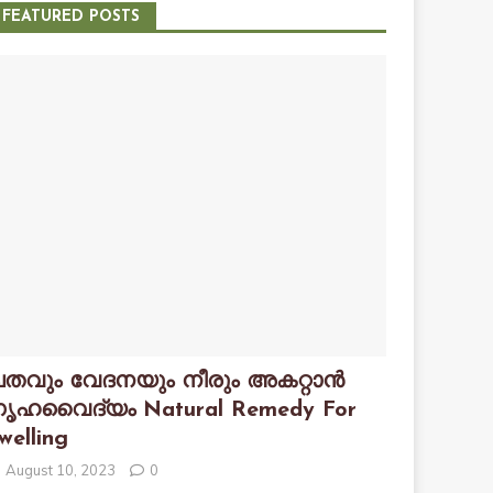
FEATURED POSTS
തവും വേദനയും നീരും അകറ്റാൻ
ൃഹവൈദ്യം Natural Remedy For
welling
August 10, 2023
0