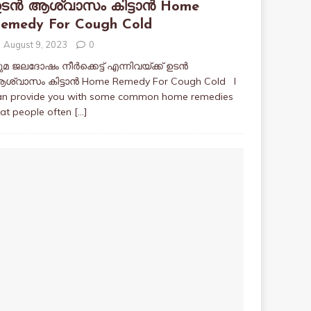
ടൻ ആശ്വാസം കിട്ടാൻ Home
emedy For Cough Cold
August 9, 2023
0
ുമ ജലദോഷം നീർക്കെട്ട് എന്നിവയ്ക്ക് ഉടൻ
ശ്വാസം കിട്ടാൻ Home Remedy For Cough Cold I
an provide you with some common home remedies
hat people often
[…]