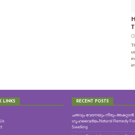
H
T
T
us
in
i
K LINKS
RECENT POSTS
ചതവും വേദനയും നീരും അകറ്റാൻ
 Us
ഗൃഹവൈദ്യം Natural Remedy Fo
t
Swelling