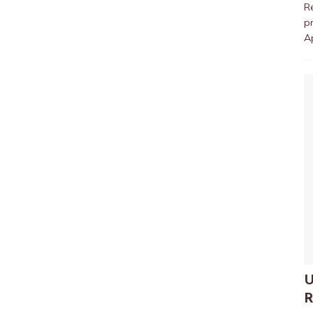
R
pr
A
U
R