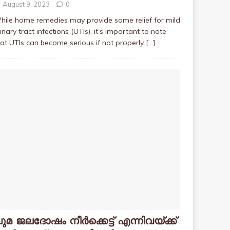
August 9, 2023
0
hile home remedies may provide some relief for mild
inary tract infections (UTIs), it’s important to note
hat UTIs can become serious if not properly
[…]
ുമ ജലദോഷം നീർക്കെട്ട് എന്നിവയ്ക്ക്