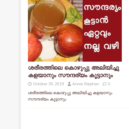
ശരീരത്തിലെ കൊഴുപ്പു അലിയിച്ചു
കളയാനും സൗന്ദര്യം കൂട്ടാനും
October 30, 2019
Annie Stephan
0
ശരീരത്തിലെ കൊഴുപ്പു അലിയിച്ചു കളയാനും
സൗന്ദര്യം കൂട്ടാനും